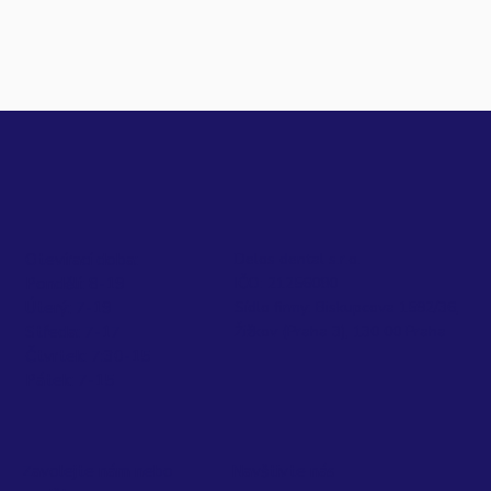
Delos dental s.r.o.
Otevírací doba:
IČO: 21256080
Pondělí: 8-19
Sídlo firmy: Biskupcova 1592/36,
Úterý: 7-19
Žižkov (Praha 3), 130 00 Praha
Středa: 7-17
Čtvrtek: 7:30-15
Pátek: 7-15
Zavolejte nám nebo
Navštivte nás