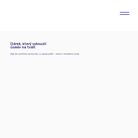
Dárek, který vykouzlí
úsměv na tváři.
Rádi vám pomůžeme darovat něco, co opravdu potěší — krásný a sebevědomý úsměv.