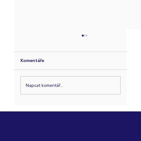
Komentáře
Napsat komentář...
Akutní bolest zubů? Nemusíte čekat na
pohotovosti